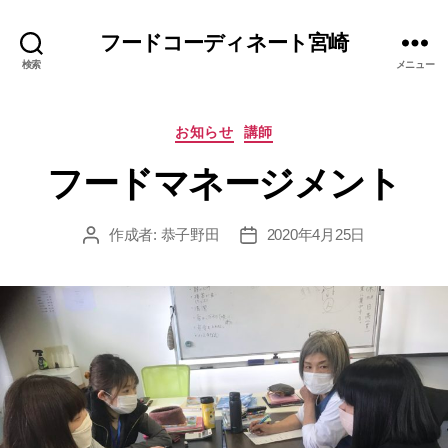
フードコーディネート宮崎
検索
メニュー
カ
お知らせ
講師
テ
フードマネージメント
ゴ
リ
ー
作成者:
恭子野田
2020年4月25日
投
投
稿
稿
者
日