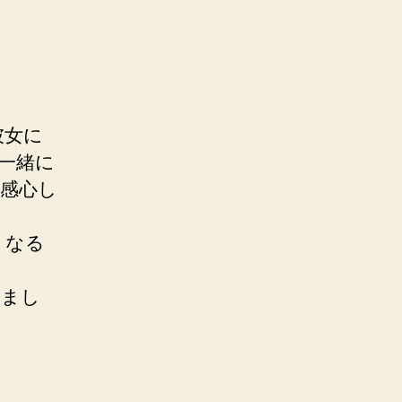
。
彼女に
一緒に
感心し
くなる
しまし