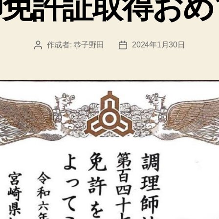
師免許証取得おめ
ー
作成者:
恭子野田
2024年1月30日
投
投
稿
稿
者
日