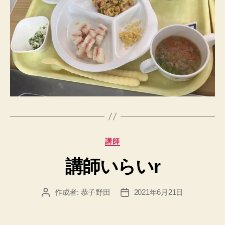
カ
講師
テ
講師いらいr
ゴ
リ
ー
作成者:
恭子野田
2021年6月21日
投
投
稿
稿
者
日