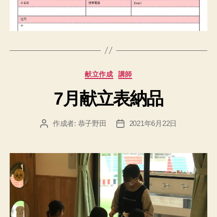
カ
献立作成
講師
テ
7月献立表納品
ゴ
リ
ー
作成者:
恭子野田
2021年6月22日
投
投
稿
稿
者
日