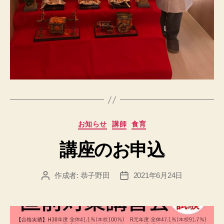
カ
お知らせ
講師
食育
テ
講座のお申込
ゴ
リ
ー
作成者:
恭子野田
2021年6月24日
投
投
稿
稿
者
日