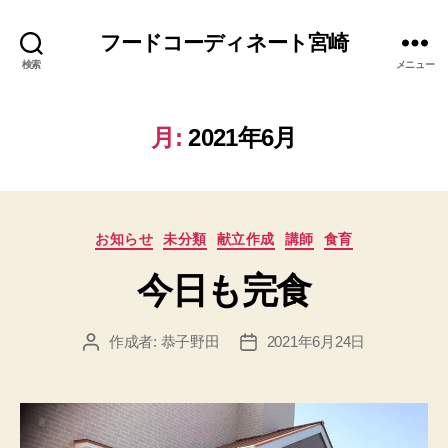
フードコーディネート宮崎
検索
メニュー
月:
2021年6月
カ
お知らせ
未分類
献立作成
講師
食育
テ
今日も完食
ゴ
リ
ー
作成者:
恭子野田
2021年6月24日
投
投
稿
稿
者
日