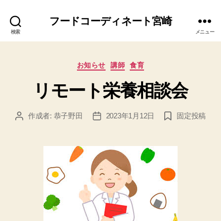
フードコーディネート宮崎
検索
メニュー
カ
お知らせ
講師
食育
テ
リモート栄養相談会
ゴ
リ
ー
作成者:
恭子野田
2023年1月12日
固定投稿
投
投
稿
稿
者
日