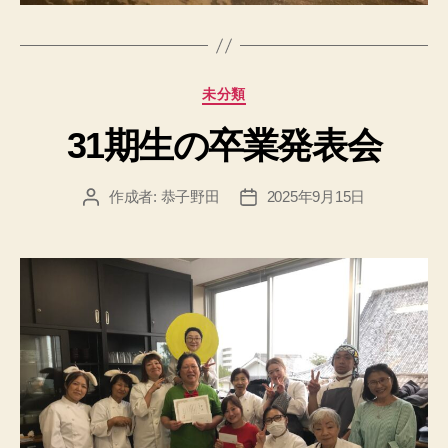
カ
未分類
テ
31期生の卒業発表会
ゴ
リ
ー
作成者:
恭子野田
2025年9月15日
投
投
稿
稿
者
日