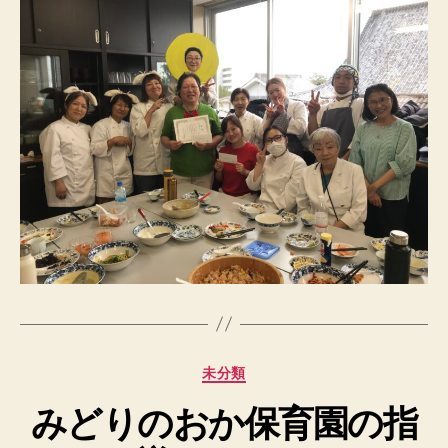
カ
未分類
テ
みどりのおか保育園の指
ゴ
リ