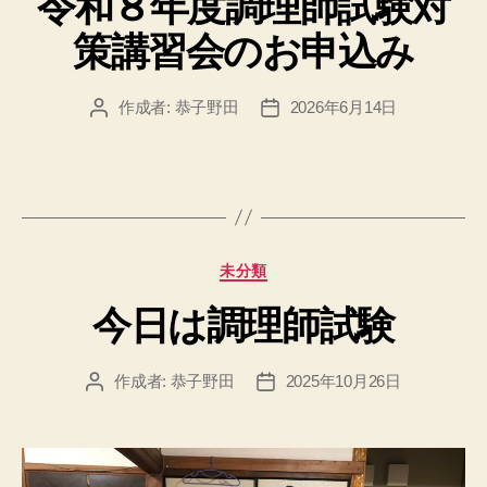
令和８年度調理師試験対
リ
策講習会のお申込み
ー
作成者:
恭子野田
2026年6月14日
投
投
稿
稿
者
日
カ
未分類
テ
今日は調理師試験
ゴ
リ
ー
作成者:
恭子野田
2025年10月26日
投
投
稿
稿
者
日