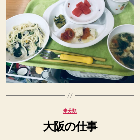
カ
未分類
テ
大阪の仕事
ゴ
リ
ー