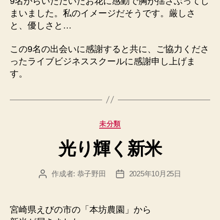
9名からいただいたお花に感動で胸が揺さぶってし
まいました。私のイメージだそうです。厳しさ
と、優しさと…
この9名の出会いに感謝すると共に、ご協力くださ
ったライブビジネススクールに感謝申し上げま
す。
カ
未分類
テ
光り輝く新米
ゴ
リ
ー
作成者:
恭子野田
2025年10月25日
投
投
稿
稿
者
日
宮崎県えびの市の「本坊農園」から