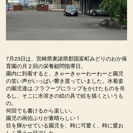
7月23日は、宮崎県東諸県郡国富町みどりのおか保
育園の月２回の栄養顧問指導日。
園内に到着すると、きゃーきゃーわーわーと園児
の笑い声がいっぱい響き渡っていました。水着姿
の園児達は.フラフープにラップをかけたものを吊
るし、そこに水溶きの絵の具で絵を描くというも
の。
何回でも書けるから楽しい。
園児の画伯ぶりが素晴らしい！
目を輝かせている園児を、時に可愛く、時に愛お
しく思う一日でした。