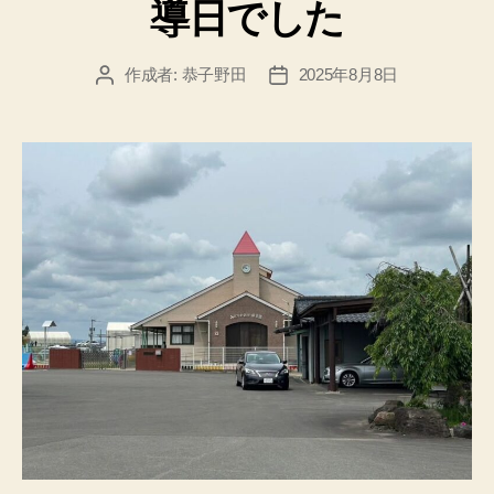
導日でした
ー
作成者:
恭子野田
2025年8月8日
投
投
稿
稿
者
日