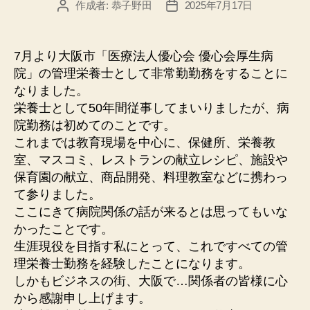
作成者:
恭子野田
2025年7月17日
投
投
稿
稿
者
日
7月より大阪市「医療法人優心会 優心会厚生病
院」の管理栄養士として非常勤勤務をすることに
なりました。
栄養士として50年間従事してまいりましたが、病
院勤務は初めてのことです。
これまでは教育現場を中心に、保健所、栄養教
室、マスコミ、レストランの献立レシピ、施設や
保育園の献立、商品開発、料理教室などに携わっ
て参りました。
ここにきて病院関係の話が来るとは思ってもいな
かったことです。
生涯現役を目指す私にとって、これですべての管
理栄養士勤務を経験したことになります。
しかもビジネスの街、大阪で…関係者の皆様に心
から感謝申し上げます。