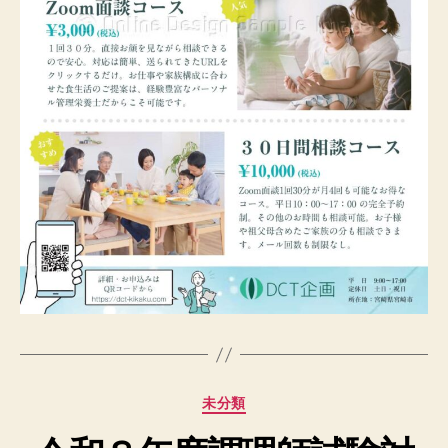
カ
未分類
テ
ゴ