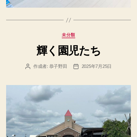
カ
未分類
テ
輝く園児たち
ゴ
リ
ー
作成者:
恭子野田
2025年7月25日
投
投
稿
稿
者
日