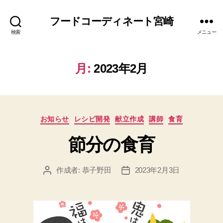
フードコーディネート宮崎
検索
メニュー
月:
2023年2月
カ
お知らせ
レシピ開発
献立作成
講師
食育
テ
節分の食育
ゴ
リ
ー
作成者:
恭子野田
2023年2月3日
投
投
稿
稿
者
日