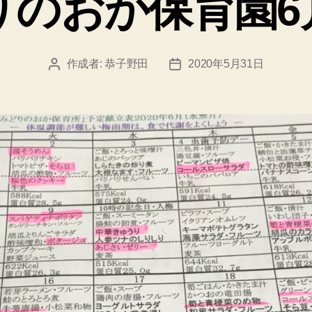
りのおか保育園6
ー
作成者:
恭子野田
2020年5月31日
投
投
稿
稿
者
日