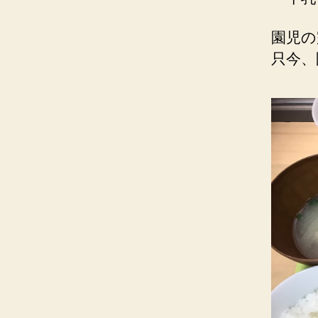
園児の
只今、