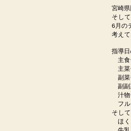
宮崎県
そして
6月の
考えて
指導日
主食
主菜
副菜
副副
汁物
フル
そして
ほく
牛乳