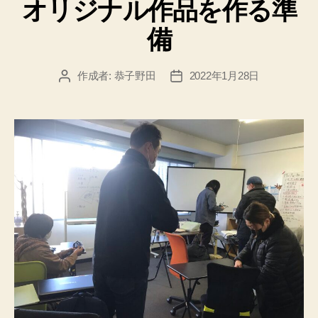
オリジナル作品を作る準
ゴ
リ
備
ー
作成者:
恭子野田
2022年1月28日
投
投
稿
稿
者
日