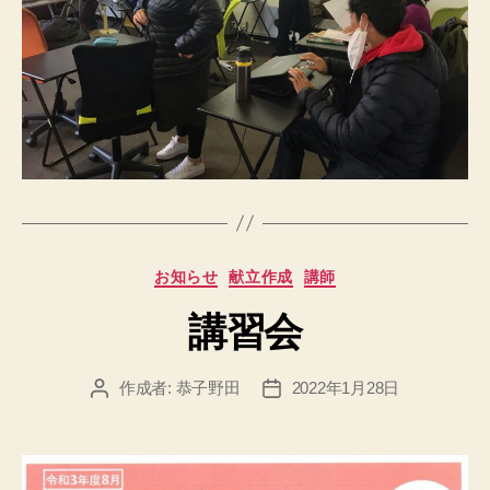
カ
お知らせ
献立作成
講師
テ
講習会
ゴ
リ
ー
作成者:
恭子野田
2022年1月28日
投
投
稿
稿
者
日