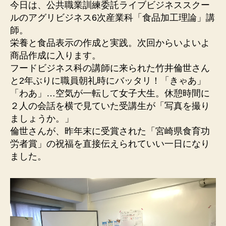
今日は、公共職業訓練委託ライブビジネススクー
ルのアグリビジネス6次産業科「食品加工理論」講
師。
栄養と食品表示の作成と実践。次回からいよいよ
商品作成に入ります。
フードビジネス科の講師に来られた竹井倫世さん
と2年ぶりに職員朝礼時にバッタリ！「きゃあ」
「わあ」…空気が一転して女子大生。休憩時間に
２人の会話を横で見ていた受講生が「写真を撮り
ましょうか。」
倫世さんが、昨年末に受賞された「宮崎県食育功
労者賞」の祝福を直接伝えられていい一日になり
ました。