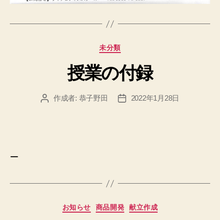
カ
未分類
テ
授業の付録
ゴ
リ
ー
作成者:
恭子野田
2022年1月28日
投
投
稿
稿
者
日
ー
カ
お知らせ
商品開発
献立作成
テ