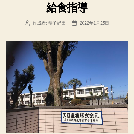
給食指導
ゴ
リ
ー
作成者:
恭子野田
2022年1月25日
投
投
稿
稿
者
日