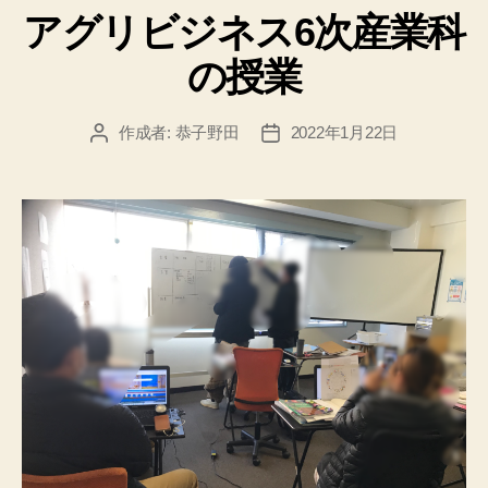
アグリビジネス6次産業科
ゴ
リ
の授業
ー
作成者:
恭子野田
2022年1月22日
投
投
稿
稿
者
日