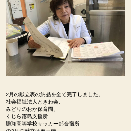
2月の献立表の納品を全て完了しました。
社会福祉法人ときわ会、
みどりのおか保育園、
くじら霧島支援所
鵬翔高等学校サッカー部合宿所
の2月の献立は春三昧