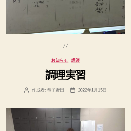
カ
お知らせ
講師
テ
調理実習
ゴ
リ
ー
作成者:
恭子野田
2022年1月15日
投
投
稿
稿
者
日