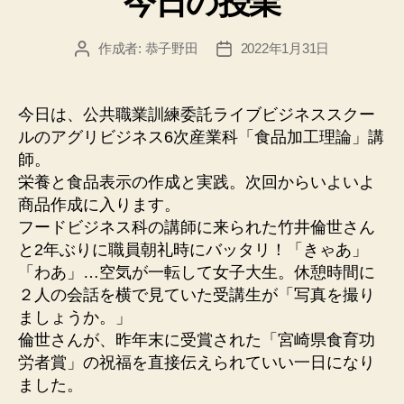
今日の授業
リ
ー
作成者:
恭子野田
2022年1月31日
投
投
稿
稿
者
日
今日は、公共職業訓練委託ライブビジネススクー
ルのアグリビジネス6次産業科「食品加工理論」講
師。
栄養と食品表示の作成と実践。次回からいよいよ
商品作成に入ります。
フードビジネス科の講師に来られた竹井倫世さん
と2年ぶりに職員朝礼時にバッタリ！「きゃあ」
「わあ」…空気が一転して女子大生。休憩時間に
２人の会話を横で見ていた受講生が「写真を撮り
ましょうか。」
倫世さんが、昨年末に受賞された「宮崎県食育功
労者賞」の祝福を直接伝えられていい一日になり
ました。