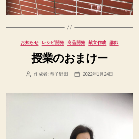
カ
お知らせ
レシピ開発
商品開発
献立作成
講師
テ
授業のおまけー
ゴ
リ
ー
作成者:
恭子野田
2022年1月24日
投
投
稿
稿
者
日