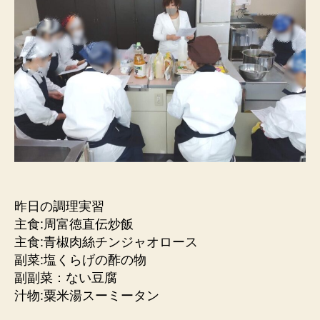
昨日の調理実習
主食:周富徳直伝炒飯
主食:青椒肉絲チンジャオロース
副菜:塩くらげの酢の物
副副菜：ない豆腐
汁物:粟米湯スーミータン