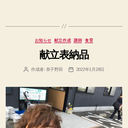
カ
お知らせ
献立作成
講師
食育
テ
献立表納品
ゴ
リ
ー
作成者:
恭子野田
2022年1月28日
投
投
稿
稿
者
日