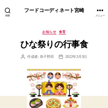
フードコーディネート宮崎
検索
メニュー
カ
お知らせ
食育
テ
ひな祭りの行事食
ゴ
リ
ー
作成者:
恭子野田
2022年3月3日
投
投
稿
稿
者
日