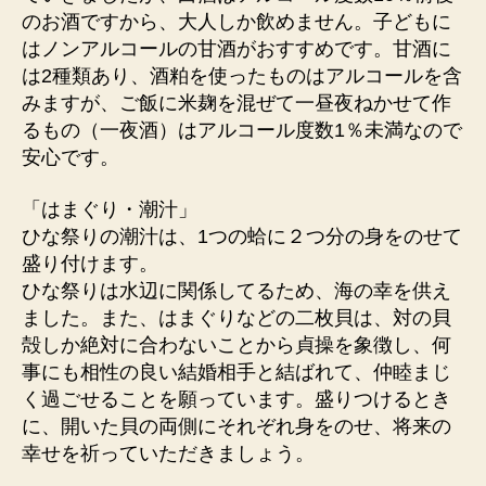
のお酒ですから、大人しか飲めません。子どもに
はノンアルコールの甘酒がおすすめです。甘酒に
は2種類あり、酒粕を使ったものはアルコールを含
みますが、ご飯に米麹を混ぜて一昼夜ねかせて作
るもの（一夜酒）はアルコール度数1％未満なので
安心です。
「はまぐり・潮汁」
ひな祭りの潮汁は、1つの蛤に２つ分の身をのせて
盛り付けます。
ひな祭りは水辺に関係してるため、海の幸を供え
ました。また、はまぐりなどの二枚貝は、対の貝
殻しか絶対に合わないことから貞操を象徴し、何
事にも相性の良い結婚相手と結ばれて、仲睦まじ
く過ごせることを願っています。盛りつけるとき
に、開いた貝の両側にそれぞれ身をのせ、将来の
幸せを祈っていただきましょう。