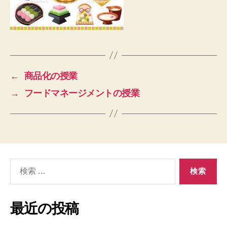
←
商品化の授業
→
フードマネージメントの授業
検
索
対
象:
最近の投稿