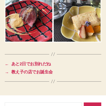
←
あと2日でお別れだね
→
教え子の店でお誕生会
検