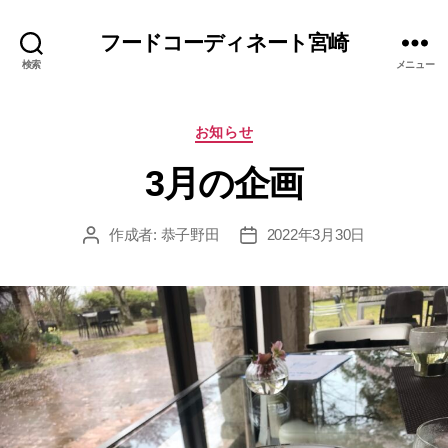
フードコーディネート宮崎
検索
メニュー
カ
お知らせ
テ
3月の企画
ゴ
リ
ー
作成者:
恭子野田
2022年3月30日
投
投
稿
稿
者
日