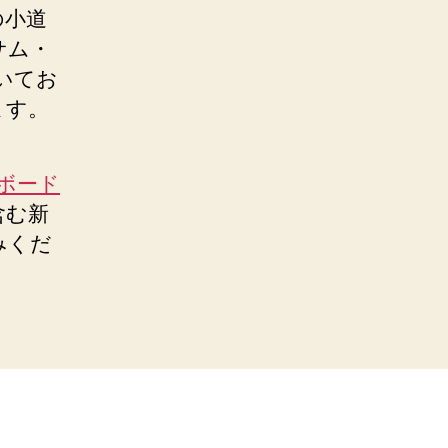
の小道
サム・
いてお
ます。
ボード
含む新
みくだ