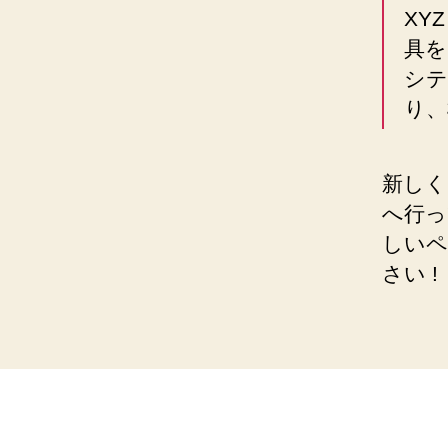
XY
具を
シテ
り、
新しく
へ行っ
しいペ
さい !