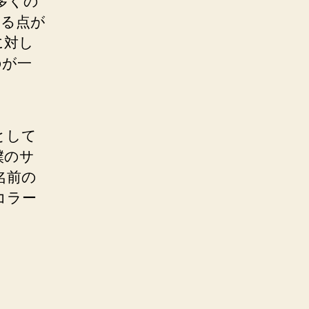
多くの
れる点が
に対し
のが一
として
僕のサ
名前の
コラー