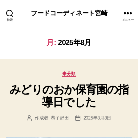
フードコーディネート宮崎
検索
メニュー
月:
2025年8月
カ
未分類
テ
みどりのおか保育園の指
ゴ
リ
導日でした
ー
作成者:
恭子野田
2025年8月8日
投
投
稿
稿
者
日