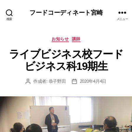
フードコーディネート宮崎
検索
メニュー
カ
お知らせ
講師
テ
ライブビジネス校フード
ゴ
リ
ビジネス科19期生
ー
作成者:
恭子野田
2020年4月4日
投
投
稿
稿
者
日