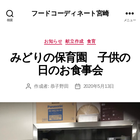
フードコーディネート宮崎
検索
メニュー
カ
お知らせ
献立作成
食育
テ
みどりの保育園 子供の
ゴ
リ
日のお食事会
ー
作成者:
恭子野田
2020年5月13日
投
投
稿
稿
者
日