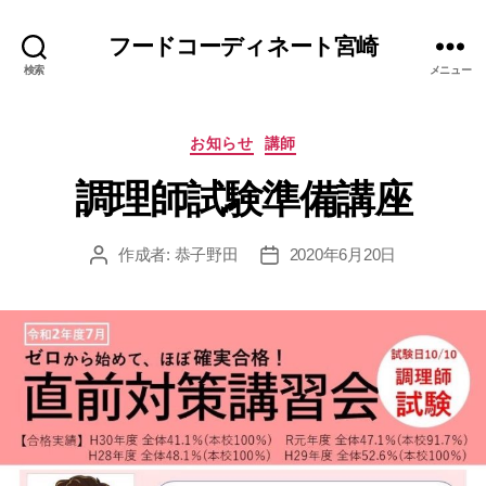
フードコーディネート宮崎
検索
メニュー
カ
お知らせ
講師
テ
調理師試験準備講座
ゴ
リ
ー
作成者:
恭子野田
2020年6月20日
投
投
稿
稿
者
日