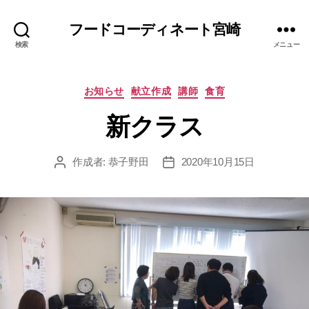
フードコーディネート宮崎
検索
メニュー
カ
お知らせ
献立作成
講師
食育
テ
新クラス
ゴ
リ
ー
作成者:
恭子野田
2020年10月15日
投
投
稿
稿
者
日