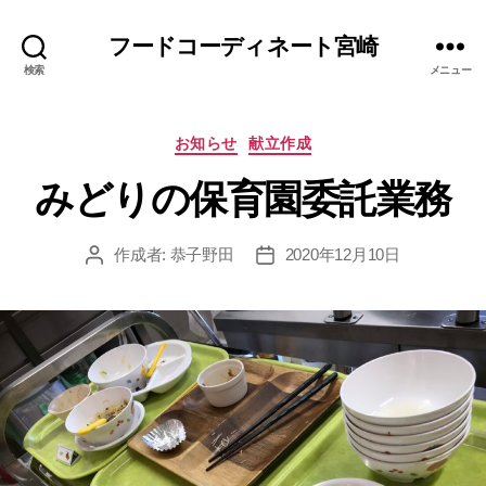
フードコーディネート宮崎
検索
メニュー
カ
お知らせ
献立作成
テ
みどりの保育園委託業務
ゴ
リ
ー
作成者:
恭子野田
2020年12月10日
投
投
稿
稿
者
日