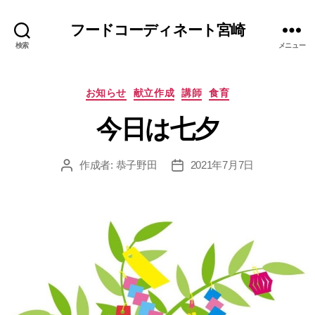
フードコーディネート宮崎
検索
メニュー
カ
お知らせ
献立作成
講師
食育
テ
今日は七夕
ゴ
リ
ー
作成者:
恭子野田
2021年7月7日
投
投
稿
稿
者
日