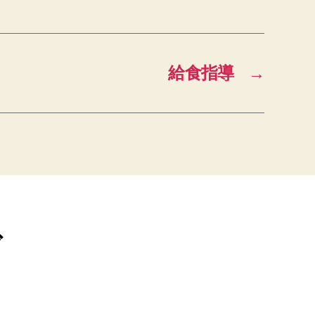
給食指導
→
ブ