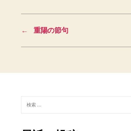
←
重陽の節句
検
索
対
象: