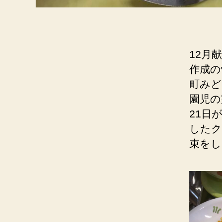
12月
作成の
町みど
園児の
21日
したク
束をし