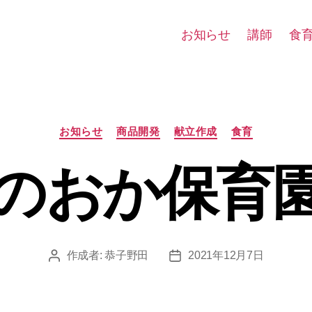
お知らせ
講師
食
カ
お知らせ
商品開発
献立作成
食育
テ
ゴ
のおか保育
リ
ー
作成者:
恭子野田
2021年12月7日
投
投
稿
稿
者
日