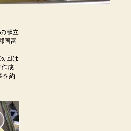
月の献立
郡国富
次回は
で作成
事を約