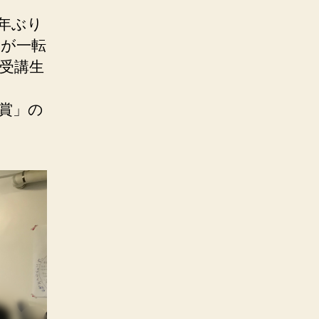
年ぶり
気が一転
受講生
賞」の