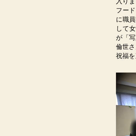
入りま
フード
に職員
して女
が「写
倫世さ
祝福を