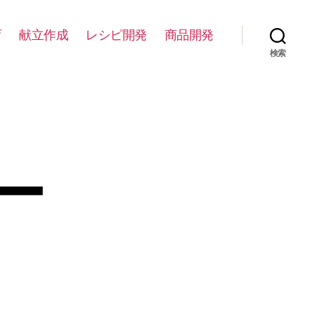
育
献立作成
レシピ開発
商品開発
検索
ー