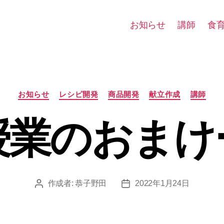
お知らせ
講師
食
カ
お知らせ
レシピ開発
商品開発
献立作成
講師
テ
ゴ
授業のおまけ
リ
ー
作成者:
恭子野田
2022年1月24日
投
投
稿
稿
者
日