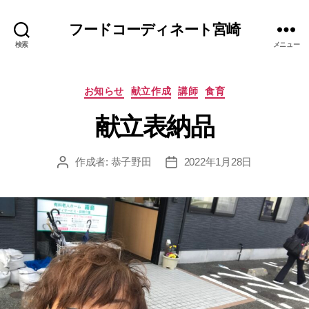
フードコーディネート宮崎
検索
メニュー
カ
お知らせ
献立作成
講師
食育
テ
献立表納品
ゴ
リ
ー
作成者:
恭子野田
2022年1月28日
投
投
稿
稿
者
日