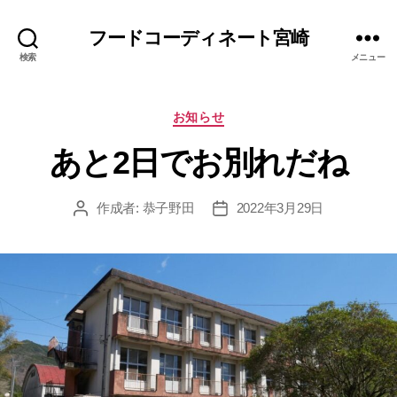
フードコーディネート宮崎
検索
メニュー
カ
お知らせ
テ
あと2日でお別れだね
ゴ
リ
ー
作成者:
恭子野田
2022年3月29日
投
投
稿
稿
者
日