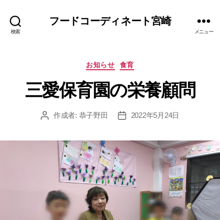
フードコーディネート宮崎
検索
メニュー
カ
お知らせ
食育
テ
三愛保育園の栄養顧問
ゴ
リ
ー
作成者:
恭子野田
2022年5月24日
投
投
稿
稿
者
日