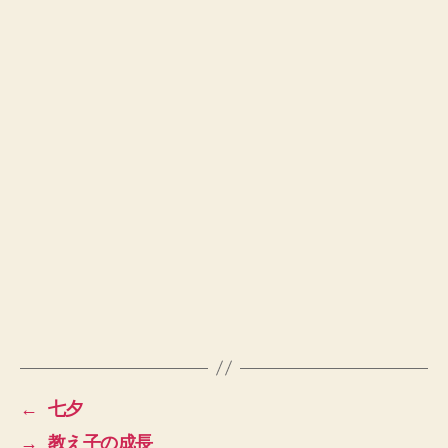
←
七夕
→
教え子の成長