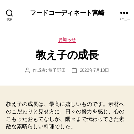
フードコーディネート宮崎
検索
メニュー
カ
お知らせ
テ
教え子の成長
ゴ
リ
ー
作成者:
恭子野田
2022年7月19日
投
投
稿
稿
者
日
教え子の成長は、最高に嬉しいものです。素材へ
のこだわりと見せ方に、日々の努力を感じ、心の
こもったおもてなしが、隅々まで伝わってきた素
敵な素晴らしい料理でした。