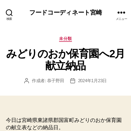
フードコーディネート宮崎
検索
メニュー
カ
未分類
テ
みどりのおか保育園へ2月
ゴ
リ
献立納品
ー
作成者:
恭子野田
2024年1月23日
投
投
稿
稿
者
日
今日は宮崎県東諸県郡国富町みどりのおか保育園
の献立表などの納品日。