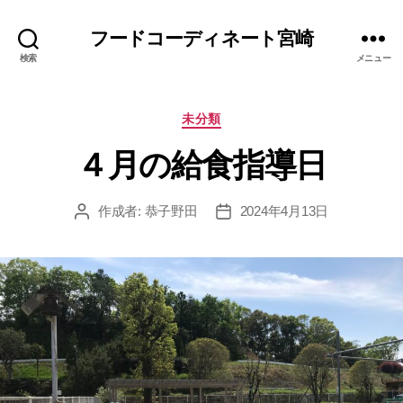
フードコーディネート宮崎
検索
メニュー
カ
未分類
テ
４月の給食指導日
ゴ
リ
ー
作成者:
恭子野田
2024年4月13日
投
投
稿
稿
者
日