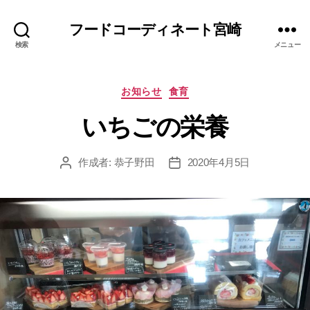
フードコーディネート宮崎
検索
メニュー
カ
お知らせ
食育
テ
いちごの栄養
ゴ
リ
ー
作成者:
恭子野田
2020年4月5日
投
投
稿
稿
者
日