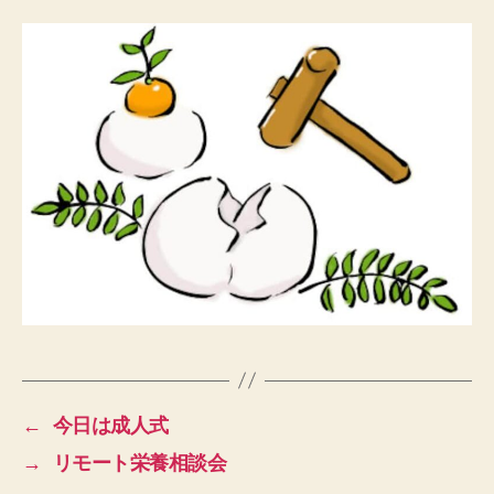
←
今日は成人式
→
リモート栄養相談会