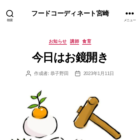
フードコーディネート宮崎
検索
メニュー
カ
お知らせ
講師
食育
テ
今日はお鏡開き
ゴ
リ
ー
作成者:
恭子野田
2023年1月11日
投
投
稿
稿
者
日