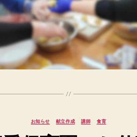
カ
お知らせ
献立作成
講師
食育
テ
ゴ