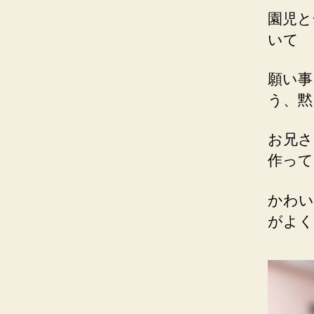
園児と
いて
願い事
う、黙
お兄さ
作って
かわい
がよく