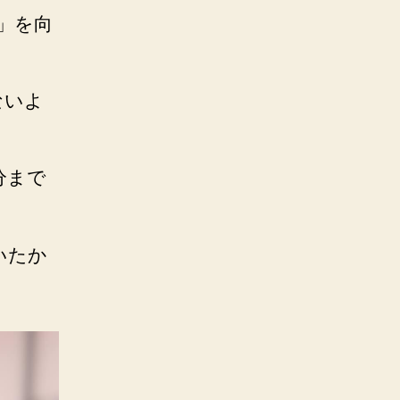
」を向
ないよ
分まで
いたか