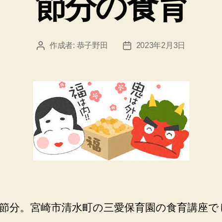
節分の食育
ー
作成者:
恭子野田
2023年2月3日
投
投
稿
稿
者
日
節分。宮崎市清水町の三愛保育園の食育講座で