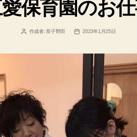
三愛保育園のお仕
リ
ー
作成者:
恭子野田
2023年1月25日
投
投
稿
稿
者
日